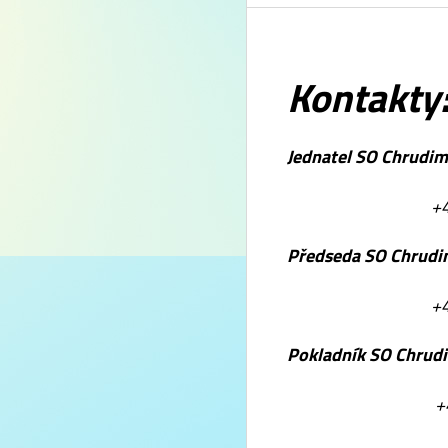
Kontakty
Jednatel SO Chrudi
+4
Předseda SO Chrud
+
Pokladník SO Chrud
+