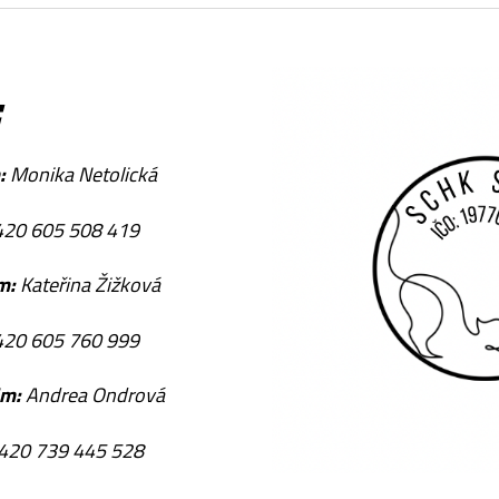
:
m:
Monika Netolická
20 605 508 419
im:
Kateřina Žižková
420 605 760 999
im:
Andrea Ondrová
420 739 445 528