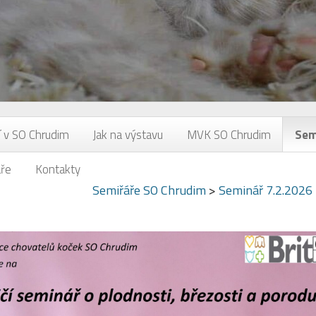
í v SO Chrudim
Jak na výstavu
MVK SO Chrudim
Sem
áře
Kontakty
Semiřáře SO Chrudim
>
Seminář 7.2.2026